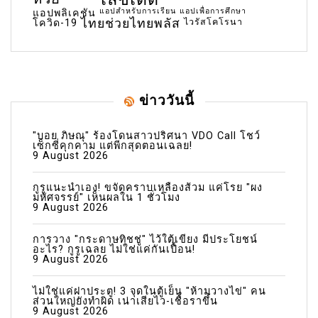
แอปสำหรับการเรียน
แอปเพื่อการศึกษา
แอปพลิเคชัน
ไทยช่วยไทยพลัส
ไวรัสโคโรนา
โควิด-19
ข่าววันนี้
"บอย ภิษณุ" ร้องโดนสาวปริศนา VDO Call โชว์
เซ็กซี่คุกคาม แต่พีกสุดตอนเฉลย!
9 August 2026
กูรูแนะนำเอง! ขจัดคราบเหลืองส้วม แค่โรย "ผง
มหัศจรรย์" เห็นผลใน 1 ชั่วโมง
9 August 2026
การวาง "กระดาษทิชชู่" ไว้ใต้เขียง มีประโยชน์
อะไร? กูรูเฉลย ไม่ใช่แค่กันเปื้อน!
9 August 2026
ไม่ใช่แค่ฝาประตู! 3 จุดในตู้เย็น "ห้ามวางไข่" คน
ส่วนใหญ่ยังทำผิด เน่าเสียไว-เชื้อราขึ้น
9 August 2026