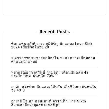
Recent Posts
ช็อกแฟนคลับ! จอเจ ภูมิหิรัญ นักแสดง Love Sick
2024 เสียชีวิตในวัย 20
3 อาหารรสขมช่วยปกป้องไต ชะลอความเสื่อมตาม
คำแนะนำแพทย์
พยากรณ์อากาศวันนี้ กรมอุตุฯ เตือนฝนถล่ม 48
จังหวัด กทม. ฝนหนัก 70%
อาลัย หวังข่าย นักแสดงไต้หวัน เสียชีวิตกะทันหันใน
วัย 43 ปี
ฮาเลย์ โจเอล ออสเมนต์ ดาราเด็ก The Sixth
Sense เปิดเหตุผลลาฮอลลีวูด