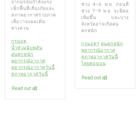
จากมรสุมกำลังแรง
ช่วง 4–6 พ.ย. ก่อนที่
เช็กพื้นที่เสี่ยงภัยและ
ช่วง 7–9 พ.ย. จะมีฝน
สภาพอากาศรายภาค
เพิ่มขึ้น และบาง
เพื่อวางแผนเดิน
จังหวัดอาจเกิดฝน
ทางด่วน
ตกหนัก
กรมอุตุ
กรมอุตุฯ
ฝนตกหนัก
น้ำท่วมฉับพลัน
พยากรณ์อากาศ
ฝนตกหนัก
สภาพอากาศวันนี้
พยากรณ์อากาศ
ไทยตอนบน
พยากรณ์อากาศวันนี้
สภาพอากาศวันนี้
Read out all
Read out all