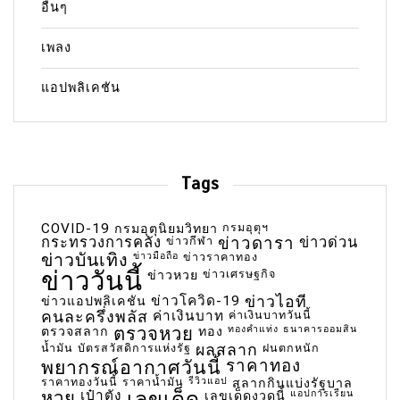
อื่นๆ
เพลง
แอปพลิเคชัน
Tags
COVID-19
กรมอุตุฯ
กรมอุตุนิยมวิทยา
กระทรวงการคลัง
ข่าวกีฬา
ข่าวดารา
ข่าวด่วน
ข่าวบันเทิง
ข่าวมือถือ
ข่าวราคาทอง
ข่าววันนี้
ข่าวเศรษฐกิจ
ข่าวหวย
ข่าวโควิด-19
ข่าวไอที
ข่าวแอปพลิเคชัน
คนละครึ่งพลัส
ค่าเงินบาท
ค่าเงินบาทวันนี้
ตรวจหวย
ทองคำแท่ง
ธนาคารออมสิน
ตรวจสลาก
ทอง
น้ำมัน
บัตรสวัสดิการแห่งรัฐ
ผลสลาก
ฝนตกหนัก
พยากรณ์อากาศวันนี้
ราคาทอง
ราคาทองวันนี้
ราคาน้ำมัน
รีวิวแอป
สลากกินแบ่งรัฐบาล
เลขเด็ด
หวย
เป๋าตัง
แอปการเรียน
เลขเด็ดงวดนี้