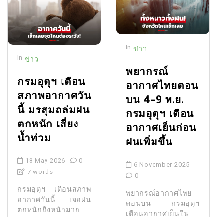
In
ข่าว
In
ข่าว
พยากรณ์
กรมอุตุฯ เตือน
อากาศไทยตอน
สภาพอากาศวัน
บน 4–9 พ.ย.
นี้ มรสุมถล่มฝน
กรมอุตุฯ เตือน
ตกหนัก เสี่ยง
อากาศเย็นก่อน
น้ำท่วม
ฝนเพิ่มขึ้น
18 May 2026
0
6 November 2025
7 words
0
กรมอุตุฯ เตือนสภาพ
พยากรณ์อากาศไทย
อากาศวันนี้ เจอฝน
ตอนบน กรมอุตุฯ
ตกหนักถึงหนักมาก
เตือนอากาศเย็นใน