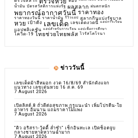
ตรวจหวย
ตรวจสลาก
ทอง
น้ำมัน
บัตรสวัสดิการแห่งรัฐ
ผลสลาก
ฝนตกหนัก
พยากรณ์อากาศวันนี้
ราคาทอง
ราคาทองวันนี้
ราคาน้ำมัน
รีวิวแอป
สลากกินแบ่งรัฐบาล
เลขเด็ด
หวย
เป๋าตัง
แอปการเรียน
เลขเด็ดงวดนี้
แอปสำหรับการเรียน
แอปเพื่อการศึกษา
แอปพลิเคชัน
ไทยช่วยไทยพลัส
ไวรัสโคโรนา
โควิด-19
ข่าววันนี้
เลขเด็ดม้าสีหมอก งวด 16/8/69 สำนักดังแจก
แนวทาง เลขเด่นหวย 16 ส.ค. 69
7 August 2026
เปิดลิสต์ 8 ถั่วดีต่อสุขภาพ กูรูแนะนำ เพิ่มโปรตีน-ใย
อาหาร อิ่มนาน แถมราคาไม่แพง
7 August 2026
"ดิว อริสรา-วู้ดดี้ ล่ำซำ" เช็กอินทะเล เปิดช็อตจูบ
กลางชายหาดหวานฉ่ำมาก
7 August 2026