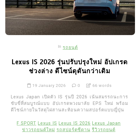
In
รถยนต์
Lexus IS 2026 รุ่นปรับปรุงใหม่ อัปเกรด
ช่วงล่าง ดีไซน์ดุดันกว่าเดิม
19 January 2026
0
66 words
Lexus Japan เปิดตัว IS รุ่นปี 2026 เน้นสมรรถนะการ
ขับขี่ที่สมบูรณ์แบบ อัปเกรดพวงมาลัย EPS ใหม่ พร้อม
ดีไซน์ภายในวัสดุไผ่สานสะท้อนความสปอร์ตแบบญี่ปุ่น
F SPORT
Lexus IS
Lexus IS 2026
Lexus Japan
ข่าวรถยนต์ใหม่
รถสปอร์ตซีดาน
รีวิวรถยนต์