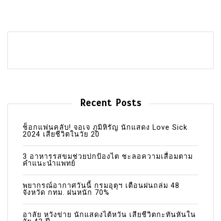
Recent Posts
ช็อกแฟนคลับ! จอเจ ภูมิหิรัญ นักแสดง Love Sick
2024 เสียชีวิตในวัย 20
3 อาหารรสขมช่วยปกป้องไต ชะลอความเสื่อมตาม
คำแนะนำแพทย์
พยากรณ์อากาศวันนี้ กรมอุตุฯ เตือนฝนถล่ม 48
จังหวัด กทม. ฝนหนัก 70%
อาลัย หวังข่าย นักแสดงไต้หวัน เสียชีวิตกะทันหันใน