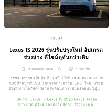
In
รถยนต์
Lexus IS 2026 รุ่นปรับปรุงใหม่ อัปเกรด
ช่วงล่าง ดีไซน์ดุดันกว่าเดิม
19 January 2026
0
66 words
Lexus Japan เปิดตัว IS รุ่นปี 2026 เน้นสมรรถนะการ
ขับขี่ที่สมบูรณ์แบบ อัปเกรดพวงมาลัย EPS ใหม่ พร้อม
ดีไซน์ภายในวัสดุไผ่สานสะท้อนความสปอร์ตแบบญี่ปุ่น
F SPORT
Lexus IS
Lexus IS 2026
Lexus Japan
ข่าวรถยนต์ใหม่
รถสปอร์ตซีดาน
รีวิวรถยนต์