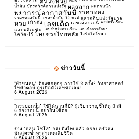
ตรวจหวย
ตรวจสลาก
ทอง
น้ำมัน
บัตรสวัสดิการแห่งรัฐ
ผลสลาก
ฝนตกหนัก
พยากรณ์อากาศวันนี้
ราคาทอง
ราคาทองวันนี้
ราคาน้ำมัน
รีวิวแอป
สลากกินแบ่งรัฐบาล
เลขเด็ด
หวย
เป๋าตัง
แอปการเรียน
เลขเด็ดงวดนี้
แอปสำหรับการเรียน
แอปเพื่อการศึกษา
แอปพลิเคชัน
ไทยช่วยไทยพลัส
ไวรัสโคโรนา
โควิด-19
ข่าววันนี้
"ผ้าขนหนู" ต้องซักทุกๆ การใช้ 3 ครั้ง? วิทยาศาสตร์
ไขคำตอบ กูรูเปิดตัวเลขชัดเจน!
6 August 2026
"กระบอกน้ำ" ใช้ได้นานกี่ปี? ผู้เชี่ยวชาญชี้ให้ดู ถ้ามี
6 ร่องรอยนี้ อย่าฝืนใช้ต่อ!
6 August 2026
ร่าง "ฮลุน โซโล่" กลับถึงไทยแล้ว ครอบครัวส่ง
ชันสูตรซ้ำหาสาเหตุเสียชีวิต
6 August 2026