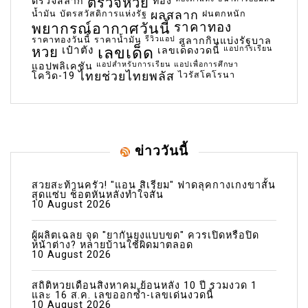
ตรวจหวย
ตรวจสลาก
ทอง
น้ำมัน
บัตรสวัสดิการแห่งรัฐ
ผลสลาก
ฝนตกหนัก
พยากรณ์อากาศวันนี้
ราคาทอง
ราคาทองวันนี้
ราคาน้ำมัน
รีวิวแอป
สลากกินแบ่งรัฐบาล
เลขเด็ด
หวย
เป๋าตัง
แอปการเรียน
เลขเด็ดงวดนี้
แอปสำหรับการเรียน
แอปเพื่อการศึกษา
แอปพลิเคชัน
ไทยช่วยไทยพลัส
ไวรัสโคโรนา
โควิด-19
ข่าววันนี้
สวยสะท้านครัว! "แอน สิเรียม" ฟาดลุคกางเกงขาสั้น
สุดแซ่บ ช็อตหันหลังทำใจสั่น
10 August 2026
ผู้ผลิตเฉลย จุด "ยากันยุงแบบขด" ควรเปิดหรือปิด
หน้าต่าง? หลายบ้านใช้ผิดมาตลอด
10 August 2026
สถิติหวยเดือนสิงหาคม ย้อนหลัง 10 ปี รวมงวด 1
และ 16 ส.ค. เลขออกซ้ำ-เลขเด่นงวดนี้
10 August 2026