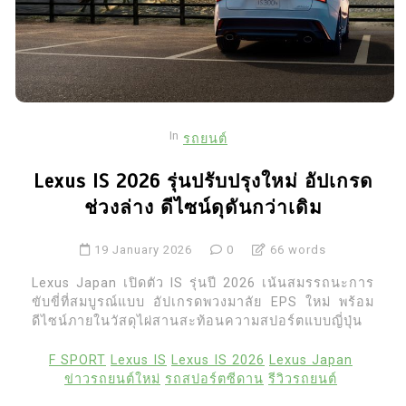
In
รถยนต์
Lexus IS 2026 รุ่นปรับปรุงใหม่ อัปเกรด
ช่วงล่าง ดีไซน์ดุดันกว่าเดิม
19 January 2026
0
66 words
Lexus Japan เปิดตัว IS รุ่นปี 2026 เน้นสมรรถนะการ
ขับขี่ที่สมบูรณ์แบบ อัปเกรดพวงมาลัย EPS ใหม่ พร้อม
ดีไซน์ภายในวัสดุไผ่สานสะท้อนความสปอร์ตแบบญี่ปุ่น
F SPORT
Lexus IS
Lexus IS 2026
Lexus Japan
ข่าวรถยนต์ใหม่
รถสปอร์ตซีดาน
รีวิวรถยนต์