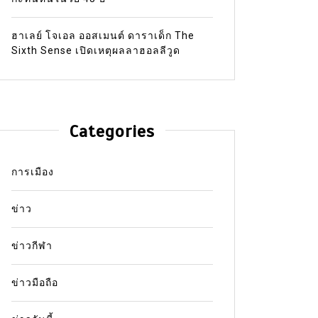
ฮาเลย์ โจเอล ออสเมนต์ ดาราเด็ก The
Sixth Sense เปิดเหตุผลลาฮอลลีวูด
Categories
การเมือง
ข่าว
ข่าวกีฬา
ข่าวมือถือ