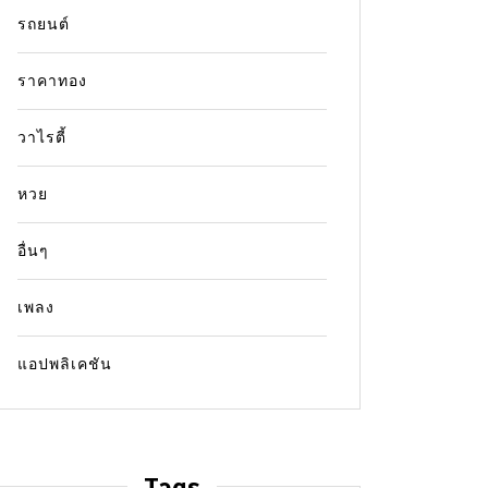
รถยนต์
ราคาทอง
วาไรตี้
หวย
อื่นๆ
เพลง
แอปพลิเคชัน
Tags