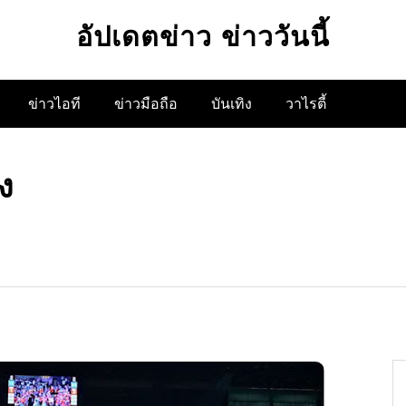
อัปเดตข่าว ข่าววันนี้
ข่าวไอที
ข่าวมือถือ
บันเทิง
วาไรตี้
ง