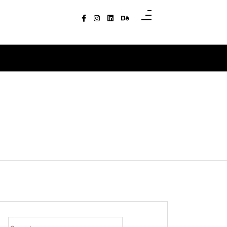
Search