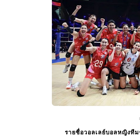
รายชื่อวอลเลย์บอลหญิงทีม