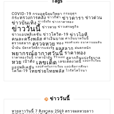
Tags
COVID-19
กรมอุตุฯ
กรมอุตุนิยมวิทยา
กระทรวงการคลัง
ข่าวกีฬา
ข่าวดารา
ข่าวด่วน
ข่าวบันเทิง
ข่าวมือถือ
ข่าวราคาทอง
ข่าววันนี้
ข่าวเศรษฐกิจ
ข่าวหวย
ข่าวโควิด-19
ข่าวไอที
ข่าวแอปพลิเคชัน
คนละครึ่งพลัส
ค่าเงินบาท
ค่าเงินบาทวันนี้
ตรวจหวย
ทองคำแท่ง
ธนาคารออมสิน
ตรวจสลาก
ทอง
น้ำมัน
บัตรสวัสดิการแห่งรัฐ
ผลสลาก
ฝนตกหนัก
พยากรณ์อากาศวันนี้
ราคาทอง
ราคาทองวันนี้
ราคาน้ำมัน
รีวิวแอป
สลากกินแบ่งรัฐบาล
เลขเด็ด
หวย
เป๋าตัง
แอปการเรียน
เลขเด็ดงวดนี้
แอปสำหรับการเรียน
แอปเพื่อการศึกษา
แอปพลิเคชัน
ไทยช่วยไทยพลัส
ไวรัสโคโรนา
โควิด-19
ข่าววันนี้
หวยลาววันนี้ 7 สิงหาคม 2569 ตรวจผลหวยลาว