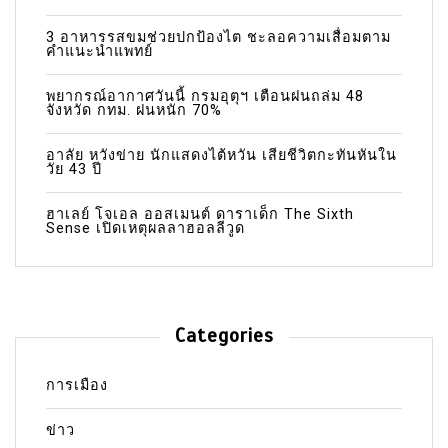
3 อาหารรสขมช่วยปกป้องไต ชะลอความเสื่อมตาม
คำแนะนำแพทย์
พยากรณ์อากาศวันนี้ กรมอุตุฯ เตือนฝนถล่ม 48
จังหวัด กทม. ฝนหนัก 70%
อาลัย หวังข่าย นักแสดงไต้หวัน เสียชีวิตกะทันหันใน
วัย 43 ปี
ฮาเลย์ โจเอล ออสเมนต์ ดาราเด็ก The Sixth
Sense เปิดเหตุผลลาฮอลลีวูด
Categories
การเมือง
ข่าว