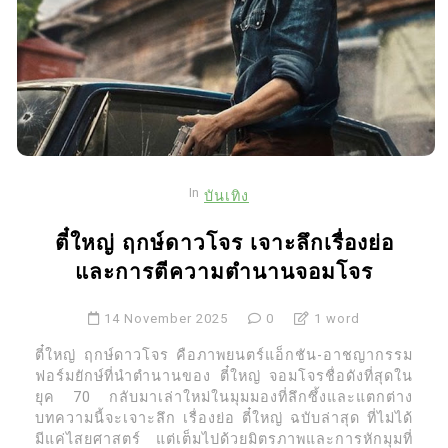
In
บันเทิง
ตี๋ใหญ่ ฤกษ์ดาวโจร เจาะลึกเรื่องย่อ
และการตีความตำนานจอมโจร
14 November 2025
0
1 word
ตี๋ใหญ่ ฤกษ์ดาวโจร คือภาพยนตร์แอ็กชัน-อาชญากรรม
ฟอร์มยักษ์ที่นำตำนานของ ตี๋ใหญ่ จอมโจรชื่อดังที่สุดใน
ยุค 70 กลับมาเล่าใหม่ในมุมมองที่ลึกซึ้งและแตกต่าง
บทความนี้จะเจาะลึก เรื่องย่อ ตี๋ใหญ่ ฉบับล่าสุด ที่ไม่ได้
มีแค่ไสยศาสตร์ แต่เต็มไปด้วยมิตรภาพและการหักมุมที่