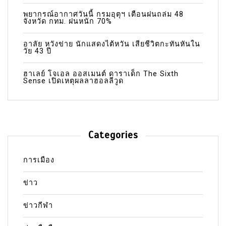
พยากรณ์อากาศวันนี้ กรมอุตุฯ เตือนฝนถล่ม 48
จังหวัด กทม. ฝนหนัก 70%
อาลัย หวังข่าย นักแสดงไต้หวัน เสียชีวิตกะทันหันใน
วัย 43 ปี
ฮาเลย์ โจเอล ออสเมนต์ ดาราเด็ก The Sixth
Sense เปิดเหตุผลลาฮอลลีวูด
Categories
การเมือง
ข่าว
ข่าวกีฬา