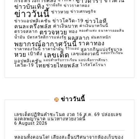
กระทรวงการคลัง
ข่าวดารา
ข่าวด่วน
ข่าวบันเทิง
ข่าวมือถือ
ข่าวราคาทอง
ข่าววันนี้
ข่าวเศรษฐกิจ
ข่าวหวย
ข่าวโควิด-19
ข่าวไอที
ข่าวแอปพลิเคชัน
คนละครึ่งพลัส
ค่าเงินบาท
ค่าเงินบาทวันนี้
ตรวจหวย
ทองคำแท่ง
ธนาคารออมสิน
ตรวจสลาก
ทอง
น้ำมัน
บัตรสวัสดิการแห่งรัฐ
ผลสลาก
ฝนตกหนัก
พยากรณ์อากาศวันนี้
ราคาทอง
ราคาทองวันนี้
ราคาน้ำมัน
รีวิวแอป
สลากกินแบ่งรัฐบาล
เลขเด็ด
หวย
เป๋าตัง
แอปการเรียน
เลขเด็ดงวดนี้
แอปสำหรับการเรียน
แอปเพื่อการศึกษา
แอปพลิเคชัน
ไทยช่วยไทยพลัส
ไวรัสโคโรนา
โควิด-19
ข่าววันนี้
เลขเด็ดปฏิทินคำชะโนด งวด 16 ส.ค. 69 ปล่อยเลข
มงคลพญานาค แนวทางหวยงวดนี้
6 August 2026
หลอนทั้งคอนโด! เสียงสะอื้นปริศนาจากห้องเก็บของ