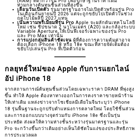
(RAM) ที่ต่ำกว่ารุ่น Pro เพื่อรักษาฐานราคาเดิม
ท่ามกลางต้นทุนชิ้นส่วนที่สูงขึ้น
เลื่อนวันเปิดตัว
รุ่นมาตรฐานอาจไม่เปิดตัวพร้อมรุ่น Pro
ในเดือนกันยายนปี 2026 แต่จะถูกขยับไปเปิดตัวในช่วง
ฤดูใบไม้ผลิปี 2027 แทน
เน้นความพรีเมียมที่รุ่น Pro
Apple จะผลักดันเทคโนโลยี
ใหม่ เช่น ชิปขนาด 2 นาโนเมตร (A20) และกล้องระบบ
Variable Aperture ให้เป็นฟีเจอร์เฉพาะของรุ่น Pro
และ Pro Max เท่านั้น
การแบ่งกลุ่มสินค้าชัดเจน
ผู้ที่ต้องการความคุ้มค่าอาจ
ต้องเลือก iPhone 18 หรือ 18e ขณะที่สายจัดเต็มต้อง
ขยับไปเล่นรุ่น Pro ที่เปิดตัวก่อน
กลยุทธ์ใหม่ของ Apple กับการแยกไลน์
อัป iPhone 18
จากสถานการณ์ต้นทุนชิ้นส่วนโดยเฉพาะราคา DRAM ที่พุ่งสูง
ขึ้น ทำให้ Apple ต้องหาทางออกในการคงราคาขายหน้าร้าน
ให้เท่าเดิม แหล่งข่าวจากโซเชียลมีเดียในจีนระบุว่า iPhone
18 รุ่นพื้นฐานจะถูกปรับตำแหน่งการตลาดใหม่ โดยใช้ชิ้นส่วน
และการออกแบบบางจุดร่วมกับ iPhone 18e ซึ่งเป็นรุ่น
ประหยัด ส่งผลให้ความห่างชั้นระหว่างรุ่นมาตรฐานและรุ่น
Pro จะกว้างขึ้นกว่าเดิมอย่างเห็นได้ชัดในแง่ของประสิทธิภาพ
การประมวลผล