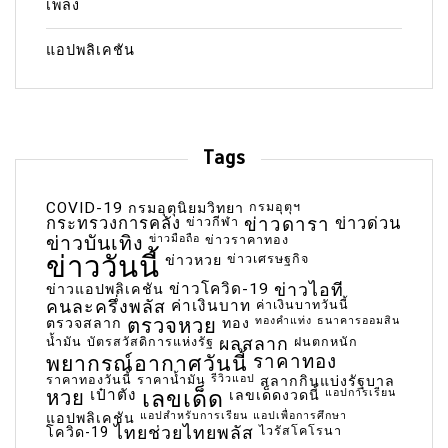
เพลง
แอปพลิเคชัน
Tags
COVID-19
กรมอุตุฯ
กรมอุตุนิยมวิทยา
กระทรวงการคลัง
ข่าวกีฬา
ข่าวดารา
ข่าวด่วน
ข่าวบันเทิง
ข่าวมือถือ
ข่าวราคาทอง
ข่าววันนี้
ข่าวเศรษฐกิจ
ข่าวหวย
ข่าวโควิด-19
ข่าวไอที
ข่าวแอปพลิเคชัน
คนละครึ่งพลัส
ค่าเงินบาท
ค่าเงินบาทวันนี้
ตรวจหวย
ทองคำแท่ง
ธนาคารออมสิน
ตรวจสลาก
ทอง
น้ำมัน
บัตรสวัสดิการแห่งรัฐ
ผลสลาก
ฝนตกหนัก
พยากรณ์อากาศวันนี้
ราคาทอง
ราคาทองวันนี้
ราคาน้ำมัน
รีวิวแอป
สลากกินแบ่งรัฐบาล
เลขเด็ด
หวย
เป๋าตัง
แอปการเรียน
เลขเด็ดงวดนี้
แอปสำหรับการเรียน
แอปเพื่อการศึกษา
แอปพลิเคชัน
ไทยช่วยไทยพลัส
ไวรัสโคโรนา
โควิด-19