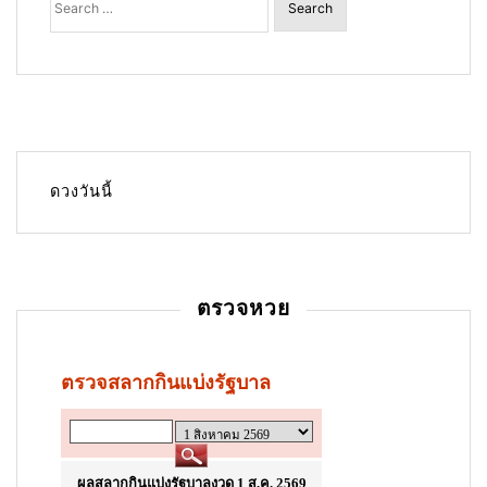
for:
t
n
a
v
i
g
ดวงวันนี้
a
t
i
ตรวจหวย
o
n