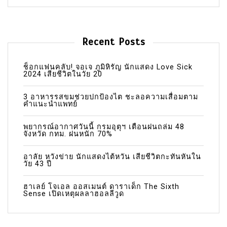
Recent Posts
ช็อกแฟนคลับ! จอเจ ภูมิหิรัญ นักแสดง Love Sick
2024 เสียชีวิตในวัย 20
3 อาหารรสขมช่วยปกป้องไต ชะลอความเสื่อมตาม
คำแนะนำแพทย์
พยากรณ์อากาศวันนี้ กรมอุตุฯ เตือนฝนถล่ม 48
จังหวัด กทม. ฝนหนัก 70%
อาลัย หวังข่าย นักแสดงไต้หวัน เสียชีวิตกะทันหันใน
วัย 43 ปี
ฮาเลย์ โจเอล ออสเมนต์ ดาราเด็ก The Sixth
Sense เปิดเหตุผลลาฮอลลีวูด