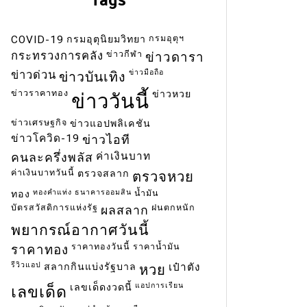
กรมอุตุฯ
COVID-19
กรมอุตุนิยมวิทยา
ข่าวกีฬา
กระทรวงการคลัง
ข่าวดารา
ข่าวมือถือ
ข่าวด่วน
ข่าวบันเทิง
ข่าวราคาทอง
ข่าวหวย
ข่าววันนี้
ข่าวเศรษฐกิจ
ข่าวแอปพลิเคชัน
ข่าวโควิด-19
ข่าวไอที
ค่าเงินบาท
คนละครึ่งพลัส
ค่าเงินบาทวันนี้
ตรวจสลาก
ตรวจหวย
ทองคำแท่ง
ธนาคารออมสิน
น้ำมัน
ทอง
บัตรสวัสดิการแห่งรัฐ
ฝนตกหนัก
ผลสลาก
พยากรณ์อากาศวันนี้
ราคาทองวันนี้
ราคาน้ำมัน
ราคาทอง
รีวิวแอป
สลากกินแบ่งรัฐบาล
เป๋าตัง
หวย
แอปการเรียน
เลขเด็ดงวดนี้
เลขเด็ด