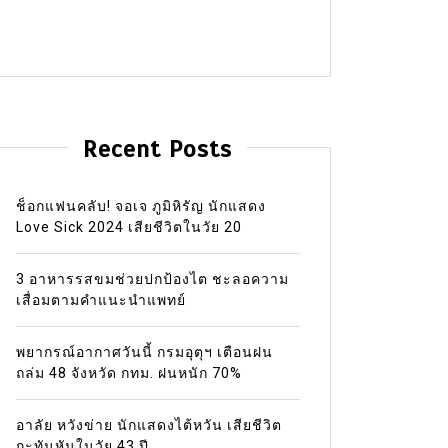
Recent Posts
ช็อกแฟนคลับ! จอเจ ภูมิหิรัญ นักแสดง
Love Sick 2024 เสียชีวิตในวัย 20
3 อาหารรสขมช่วยปกป้องไต ชะลอความ
เสื่อมตามคำแนะนำแพทย์
พยากรณ์อากาศวันนี้ กรมอุตุฯ เตือนฝน
ถล่ม 48 จังหวัด กทม. ฝนหนัก 70%
อาลัย หวังข่าย นักแสดงไต้หวัน เสียชีวิต
กะทันหันในวัย 43 ปี