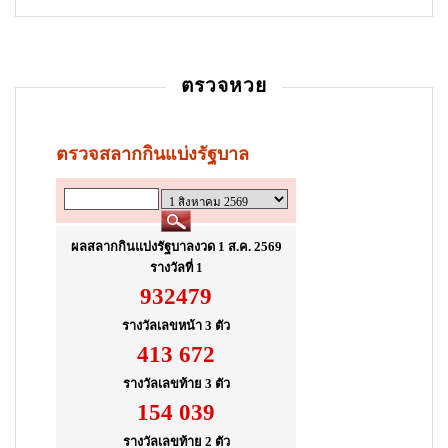
i
o
n
ตรวจหวย