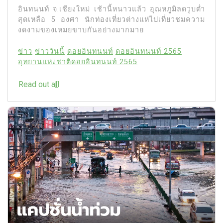
อินทนนท์ จ.เชียงใหม่ เช้านี้หนาวแล้ว อุณหภูมิลดวูบต่ำ
5
สุดเหลือ 5 องศา นักท่องเที่ยวต่างแห่ไปเที่ยวชมความ
ฮาเลย์ โจเอล ออสเมนต์
งดงามของเหมยขาบกันอย่างมากมาย
ดาราเด็ก The Sixth Sense
เปิดเหตุผลลาฮอลลีวูด
ข่าว
ข่าววันนี้
ดอยอินทนนท์
ดอยอินทนนท์ 2565
อุทยานแห่งชาติดอยอินทนนท์ 2565
27 July 2026
0
48 words
Read out all