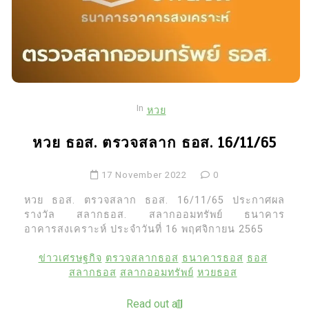
วัย 43 ปี
ก่อนบ่าย
15 March 2019
0
27 July 2026
0
21 words
5
ฮาเลย์ โจเอล ออสเมนต์
4
ครม. ยกเลิกระเบียบสำนัก
ดาราเด็ก The Sixth Sense
In
หวย
นายกรัฐมนตรี 8 ฉบับ
เปิดเหตุผลลาฮอลลีวูด
ปฏิรูปกฎหมายลดความซ้ำ
หวย ธอส. ตรวจสลาก ธอส. 16/11/65
27 July 2026
0
48 words
ซ้อน
6 May 2026
0
17 November 2022
0
1
ช็อกแฟนคลับ! จอเจ ภูมิ
หวย ธอส. ตรวจสลาก ธอส. 16/11/65 ประกาศผล
หิรัญ นักแสดง Love Sick
รางวัล สลากธอส. สลากออมทรัพย์ ธนาคาร
5
ไขข้อข้องใจไฟถอยหลังสี
อาคารสงเคราะห์ ประจำวันที่ 16 พฤศจิกายน 2565
2024 เสียชีวิตในวัย 20
ขาว มาตรฐานความ
3 August 2026
0
10 words
ข่าวเศรษฐกิจ
ตรวจสลากธอส
ธนาคารธอส
ธอส
ปลอดภัยระดับโลก
สลากธอส
สลากออมทรัพย์
หวยธอส
15 June 2026
0
2
Read out all