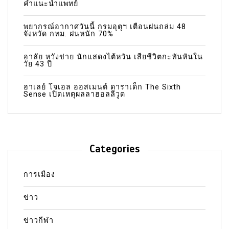
คำแนะนำแพทย์
พยากรณ์อากาศวันนี้ กรมอุตุฯ เตือนฝนถล่ม 48
จังหวัด กทม. ฝนหนัก 70%
อาลัย หวังข่าย นักแสดงไต้หวัน เสียชีวิตกะทันหันใน
วัย 43 ปี
ฮาเลย์ โจเอล ออสเมนต์ ดาราเด็ก The Sixth
Sense เปิดเหตุผลลาฮอลลีวูด
Categories
การเมือง
ข่าว
ข่าวกีฬา