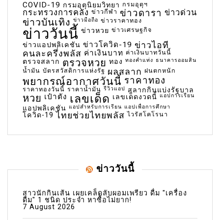
COVID-19
กรมอุตุฯ
กรมอุตุนิยมวิทยา
กระทรวงการคลัง
ข่าวกีฬา
ข่าวดารา
ข่าวด่วน
ข่าวบันเทิง
ข่าวมือถือ
ข่าวราคาทอง
ข่าววันนี้
ข่าวเศรษฐกิจ
ข่าวหวย
ข่าวโควิด-19
ข่าวไอที
ข่าวแอปพลิเคชัน
คนละครึ่งพลัส
ค่าเงินบาท
ค่าเงินบาทวันนี้
ตรวจหวย
ทองคำแท่ง
ธนาคารออมสิน
ตรวจสลาก
ทอง
น้ำมัน
บัตรสวัสดิการแห่งรัฐ
ผลสลาก
ฝนตกหนัก
พยากรณ์อากาศวันนี้
ราคาทอง
ราคาทองวันนี้
ราคาน้ำมัน
รีวิวแอป
สลากกินแบ่งรัฐบาล
เลขเด็ด
หวย
เป๋าตัง
แอปการเรียน
เลขเด็ดงวดนี้
แอปสำหรับการเรียน
แอปเพื่อการศึกษา
แอปพลิเคชัน
ไทยช่วยไทยพลัส
ไวรัสโคโรนา
โควิด-19
ข่าววันนี้
สาวนักกินเส้น เผยเคล็ดลับผอมเพรียว ดื่ม "เครื่อง
ดื่ม" 1 ชนิด ประจำ หาซื้อไม่ยาก!
7 August 2026