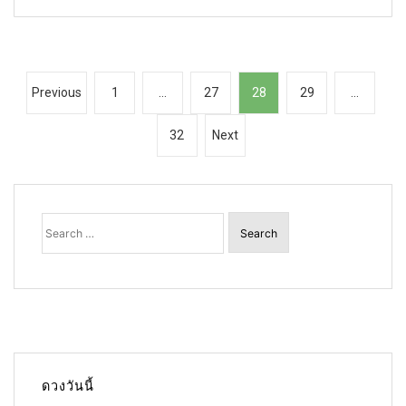
P
Previous
1
…
27
28
29
…
o
32
Next
s
t
s
Search
p
for:
a
g
i
n
a
ดวงวันนี้
t