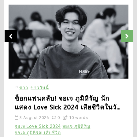
ก่อนบ่าย
15 March 2019
0
4
ครม. ยกเลิกระเบียบสำนัก
นายกรัฐมนตรี 8 ฉบับ
5
ปฏิรูปกฎหมายลดความซ้ำ
ฮาเลย์ โจเอล ออสเมนต์
ซ้อน
ดาราเด็ก The Sixth Sense
6 May 2026
0
เปิดเหตุผลลาฮอลลีวูด
27 July 2026
0
48 words
In
I
ข่าว
ข่าววันนี้
5
ช็อกแฟนคลับ! จอเจ ภูมิหิรัญ นัก
ไขข้อข้องใจไฟถอยหลังสี
แสดง Love Sick 2024 เสียชีวิตในวัย
1
ขาว มาตรฐานความ
ช็อกแฟนคลับ! จอเจ ภูมิ
ปลอดภัยระดับโลก
20
3 August 2026
0
10 words
หิรัญ นักแสดง Love Sick
15 June 2026
0
2024 เสียชีวิตในวัย 20
จอเจ Love Sick 2024
จอเจ ภูมิหิรัญ
จอเจ ภูมิหิรัญ เสียชีวิต