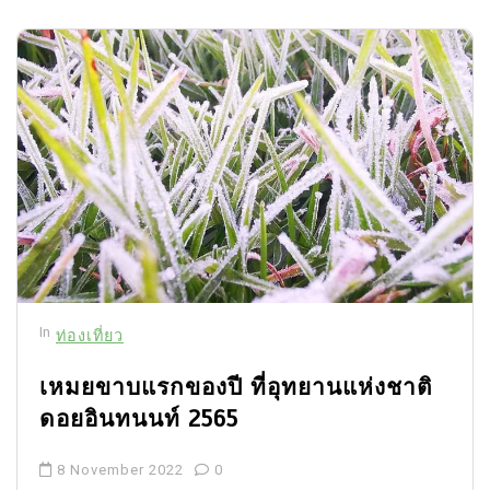
3 อาหารรสขมช่วยปกป้อง
ไต ชะลอความเสื่อมตามคำ
แนะนำแพทย์
31 July 2026
0
3
พยากรณ์อากาศวันนี้ กรมอุ
ตุฯ เตือนฝนถล่ม 48 จังหวัด
กทม. ฝนหนัก 70%
31 July 2026
0
In
ท่องเที่ยว
4
อาลัย หวังข่าย นักแสดง
เหมยขาบแรกของปี ที่อุทยานแห่งชาติ
ไต้หวัน เสียชีวิตกะทันหันใน
ดอยอินทนนท์ 2565
วัย 43 ปี
27 July 2026
0
21 words
8 November 2022
0