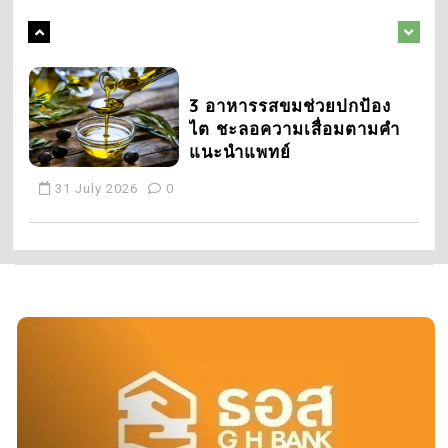
3 August 2026
0
10 words
1
สรุปโปรจอง Samsung
2
Galaxy S26 ที่ AIS ส่วนลด
3 อาหารรสขมช่วยปกป้อง
สูงสุด 28,400.- พร้อมดีล
ไต ชะลอความเสื่อมตามคำ
พิเศษ Serenade
แนะนำแพทย์
26 February 2026
0
31 July 2026
0
2
3
วิเคราะห์ราคาทอง ภาคบ่าย
พยากรณ์อากาศวันนี้ กรมอุ
08 กุมภาพันธ์ 2562
ตุฯ เตือนฝนถล่ม 48 จังหวัด
8 February 2019
0
กทม. ฝนหนัก 70%
31 July 2026
0
4
3
อาลัย หวังข่าย นักแสดง
ตรวจหวย 16 มีนาคม 2562
ไต้หวัน เสียชีวิตกะทันหันใน
กับ น้องนาวิน ของหนูเล็ก