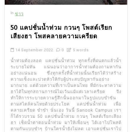
In
ข่าว
50 แคปชั่นน้ำท่วม กวนๆ โพสต์เรียก
เสียงฮา โพสคลายความเครียด
14 September 2022
0
5 words
น้ำท่วมต้องลอด แคปชั่นน้ำท่วม ทุกครั้งที่ฝนตกแล้วน้ำ
ระบายไม่ทัน แน่นอนว่าอาการน้ำท่วมต้องถามหากัน
อย่างแน่นอน ซึ่งทุกครั้งที่น้ำท่วมนั้นเรียกได้ว่าสร้าง
ความเซ็งและปวดหัวให้กับผู้ประสบปัญหากันอย่าง
มากมาย แต่ด้วยความที่เราเป็นคนไทย ที่มักจะหาความ
ฮาได้ในทุกสถานการณ์ไม่เว้นแม้แต่เวลาเครียด จึง
ทำให้การระบายความรู้สึกนั้นออกมาในรูปแบบขำขัน
ตามสไตล์คนไทยด้วยประโยค แคปชั่นน้ำท่วม เพื่อ
คลายเครียด ขำขำ นั่นเอง วันนี้ Sanook Campus เรา
ก็ได้รวบรวม 50 แคปชั่นน้ำท่วม กวนๆ โพสต์เรียกเสียง
ฮา เช็ดน้ำตาตอนน้ำท่วม มาให้เพื่อนๆ ได้เอาไปโพสต์
ตามกันแบบขำๆ บ้านใครน้ำยังไม่ลด เอาแคปชั่นเราไป