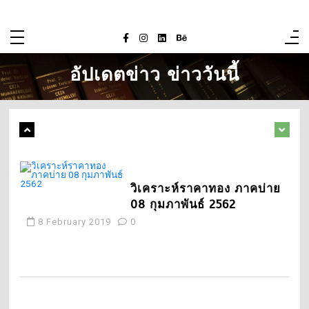
Skip
to
content
1
สรุปโปรจอง Samsung
Galaxy S26 ที่ AIS ส่วนลด
อัปเดตข่าว ข่าววันนี้
สูงสุด 28,400.- พร้อมดีล
พิเศษ Serenade
26 February 2026
0
2
วิเคราะห์ราคาทอง ภาคบ่าย
08 กุมภาพันธ์ 2562
8 February 2019
0
3
ตรวจหวย 16 มีนาคม 2562
กับ น้องนาวิน ของหนูเล็ก