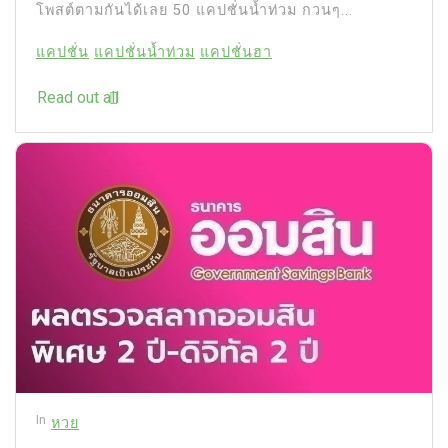
โพสต์ตามกันได้เลย 50 แคปชั่นน้ำท่วม กวนๆ...
แคปชั่น
แคปชั่นน้ำท่วม
แคปชั่นฮา
Read out all
In
หวย