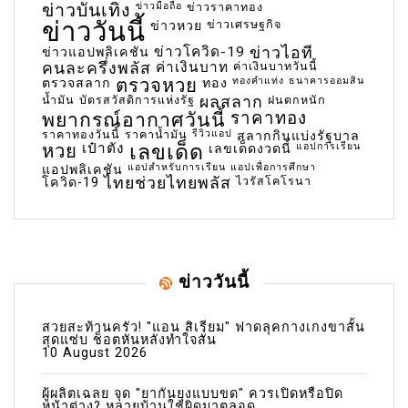
ข่าวบันเทิง
ข่าวมือถือ
ข่าวราคาทอง
ข่าววันนี้
ข่าวเศรษฐกิจ
ข่าวหวย
ข่าวโควิด-19
ข่าวไอที
ข่าวแอปพลิเคชัน
คนละครึ่งพลัส
ค่าเงินบาท
ค่าเงินบาทวันนี้
ตรวจหวย
ทองคำแท่ง
ธนาคารออมสิน
ตรวจสลาก
ทอง
น้ำมัน
บัตรสวัสดิการแห่งรัฐ
ผลสลาก
ฝนตกหนัก
พยากรณ์อากาศวันนี้
ราคาทอง
ราคาทองวันนี้
ราคาน้ำมัน
รีวิวแอป
สลากกินแบ่งรัฐบาล
เลขเด็ด
หวย
เป๋าตัง
แอปการเรียน
เลขเด็ดงวดนี้
แอปสำหรับการเรียน
แอปเพื่อการศึกษา
แอปพลิเคชัน
ไทยช่วยไทยพลัส
ไวรัสโคโรนา
โควิด-19
ข่าววันนี้
สวยสะท้านครัว! "แอน สิเรียม" ฟาดลุคกางเกงขาสั้น
สุดแซ่บ ช็อตหันหลังทำใจสั่น
10 August 2026
ผู้ผลิตเฉลย จุด "ยากันยุงแบบขด" ควรเปิดหรือปิด
หน้าต่าง? หลายบ้านใช้ผิดมาตลอด