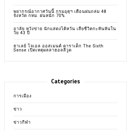
พยากรณ์อากาศวันนี้ กรมอุตุฯ เตือนฝนถล่ม 48
จังหวัด กทม. ฝนหนัก 70%
อาลัย หวังข่าย นักแสดงไต้หวัน เสียชีวิตกะทันหันใน
วัย 43 ปี
ฮาเลย์ โจเอล ออสเมนต์ ดาราเด็ก The Sixth
Sense เปิดเหตุผลลาฮอลลีวูด
Categories
การเมือง
ข่าว
ข่าวกีฬา