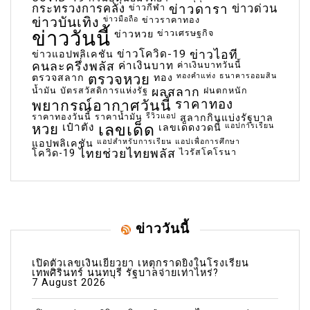
กระทรวงการคลัง
ข่าวกีฬา
ข่าวดารา
ข่าวด่วน
ข่าวบันเทิง
ข่าวมือถือ
ข่าวราคาทอง
ข่าววันนี้
ข่าวเศรษฐกิจ
ข่าวหวย
ข่าวโควิด-19
ข่าวไอที
ข่าวแอปพลิเคชัน
คนละครึ่งพลัส
ค่าเงินบาท
ค่าเงินบาทวันนี้
ตรวจหวย
ทองคำแท่ง
ธนาคารออมสิน
ตรวจสลาก
ทอง
น้ำมัน
บัตรสวัสดิการแห่งรัฐ
ผลสลาก
ฝนตกหนัก
พยากรณ์อากาศวันนี้
ราคาทอง
ราคาทองวันนี้
ราคาน้ำมัน
รีวิวแอป
สลากกินแบ่งรัฐบาล
เลขเด็ด
หวย
เป๋าตัง
แอปการเรียน
เลขเด็ดงวดนี้
แอปสำหรับการเรียน
แอปเพื่อการศึกษา
แอปพลิเคชัน
ไทยช่วยไทยพลัส
ไวรัสโคโรนา
โควิด-19
ข่าววันนี้
เปิดตัวเลขเงินเยียวยา เหตุกราดยิงในโรงเรียน
เทพศิรินทร์ นนทบุรี รัฐบาลจ่ายเท่าไหร่?
7 August 2026