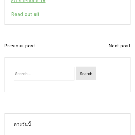
สเปก iPhone 18
Read out all
Previous post
Next post
P
o
s
Search
for:
t
n
a
v
i
g
ดวงวันนี้
a