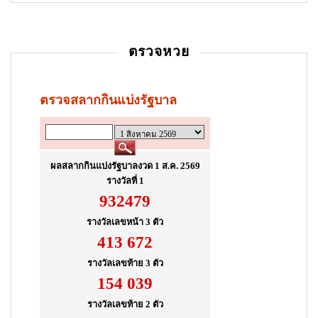
t
i
ตรวจหวย
o
n