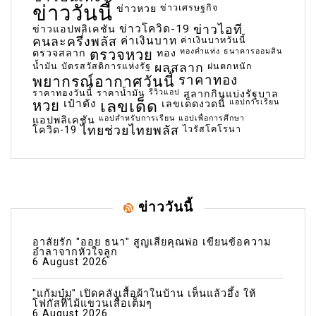
ข่าววันนี้
ข่าวเศรษฐกิจ
ข่าวหวย
ข่าวโควิด-19
ข่าวไอที
ข่าวแอปพลิเคชัน
คนละครึ่งพลัส
ค่าเงินบาท
ค่าเงินบาทวันนี้
ตรวจหวย
ทองคำแท่ง
ธนาคารออมสิน
ตรวจสลาก
ทอง
น้ำมัน
บัตรสวัสดิการแห่งรัฐ
ผลสลาก
ฝนตกหนัก
พยากรณ์อากาศวันนี้
ราคาทอง
ราคาทองวันนี้
ราคาน้ำมัน
รีวิวแอป
สลากกินแบ่งรัฐบาล
เลขเด็ด
หวย
เป๋าตัง
แอปการเรียน
เลขเด็ดงวดนี้
แอปสำหรับการเรียน
แอปเพื่อการศึกษา
แอปพลิเคชัน
ไทยช่วยไทยพลัส
ไวรัสโคโรนา
โควิด-19
ข่าววันนี้
อาลัยรัก "ออย ธนา" สูญเสียคุณพ่อ เขียนข้อความ
อำลาจากหัวใจลูก
6 August 2026
"แก้มบุ๋ม" เปิดคลังเสื้อผ้าในบ้าน เห็นแล้วอึ้ง ให้
โฟกัสที่ไม้แขวนเสื้อเต็มๆ
6 August 2026