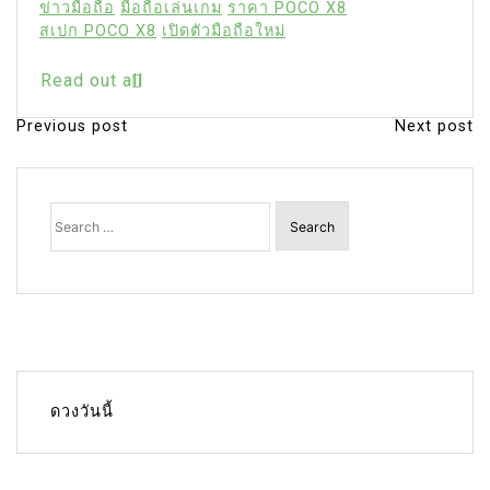
ข่าวมือถือ
มือถือเล่นเกม
ราคา POCO X8
สเปก POCO X8
เปิดตัวมือถือใหม่
Read out all
Previous post
Next post
P
o
s
Search
for:
t
n
a
v
i
g
ดวงวันนี้
a
t