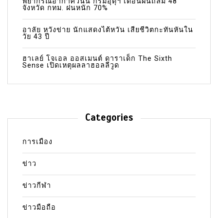
พยากรณ์อากาศวันนี้ กรมอุตุฯ เตือนฝนถล่ม 48
จังหวัด กทม. ฝนหนัก 70%
อาลัย หวังข่าย นักแสดงไต้หวัน เสียชีวิตกะทันหันใน
วัย 43 ปี
ฮาเลย์ โจเอล ออสเมนต์ ดาราเด็ก The Sixth
Sense เปิดเหตุผลลาฮอลลีวูด
Categories
การเมือง
ข่าว
ข่าวกีฬา
ข่าวมือถือ