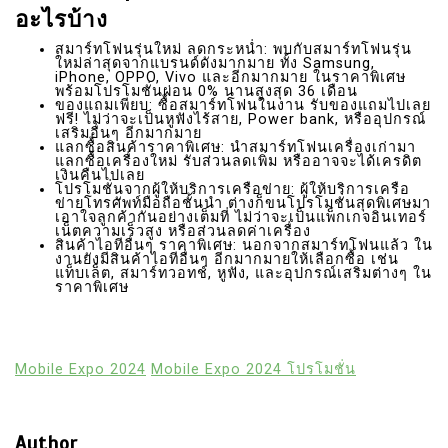
อะไรบ้าง
สมาร์ทโฟนรุ่นใหม่ ลดกระหน่ำ: พบกับสมาร์ทโฟนรุ่น
ใหม่ล่าสุดจากแบรนด์ดังมากมาย ทั้ง Samsung,
iPhone, OPPO, Vivo และอีกมากมาย ในราคาพิเศษ
พร้อมโปรโมชั่นผ่อน 0% นานสูงสุด 36 เดือน
ของแถมเพียบ: ซื้อสมาร์ทโฟนในงาน รับของแถมไปเลย
ฟรี! ไม่ว่าจะเป็นหูฟังไร้สาย, Power bank, หรืออุปกรณ์
เสริมอื่นๆ อีกมากมาย
แลกซื้อสินค้าราคาพิเศษ: นำสมาร์ทโฟนเครื่องเก่ามา
แลกซื้อเครื่องใหม่ รับส่วนลดเพิ่ม หรืออาจจะได้เครดิต
เงินคืนไปเลย
โปรโมชั่นจากผู้ให้บริการเครือข่าย: ผู้ให้บริการเครือ
ข่ายโทรศัพท์มือถือชั้นนำ ต่างก็ขนโปรโมชั่นสุดพิเศษมา
เอาใจลูกค้ากันอย่างเต็มที่ ไม่ว่าจะเป็นแพ็กเกจอินเทอร์
เน็ตความเร็วสูง หรือส่วนลดค่าเครื่อง
สินค้าไอทีอื่นๆ ราคาพิเศษ: นอกจากสมาร์ทโฟนแล้ว ใน
งานยังมีสินค้าไอทีอื่นๆ อีกมากมายให้เลือกซื้อ เช่น
แท็บเล็ต, สมาร์ทวอทช์, หูฟัง, และอุปกรณ์เสริมต่างๆ ใน
ราคาพิเศษ
Mobile Expo 2024
Mobile Expo 2024 โปรโมชั่น
Author