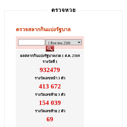
i
ตรวจหวย
o
n