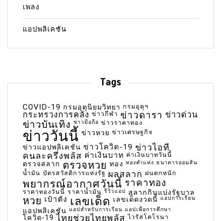
เพลง
แอปพลิเคชัน
Tags
COVID-19
กรมอุตุฯ
กรมอุตุนิยมวิทยา
กระทรวงการคลัง
ข่าวกีฬา
ข่าวดารา
ข่าวด่วน
ข่าวบันเทิง
ข่าวมือถือ
ข่าวราคาทอง
ข่าววันนี้
ข่าวเศรษฐกิจ
ข่าวหวย
ข่าวโควิด-19
ข่าวไอที
ข่าวแอปพลิเคชัน
คนละครึ่งพลัส
ค่าเงินบาท
ค่าเงินบาทวันนี้
ตรวจหวย
ทองคำแท่ง
ธนาคารออมสิน
ตรวจสลาก
ทอง
น้ำมัน
บัตรสวัสดิการแห่งรัฐ
ผลสลาก
ฝนตกหนัก
พยากรณ์อากาศวันนี้
ราคาทอง
ราคาทองวันนี้
ราคาน้ำมัน
รีวิวแอป
สลากกินแบ่งรัฐบาล
เลขเด็ด
หวย
เป๋าตัง
แอปการเรียน
เลขเด็ดงวดนี้
แอปสำหรับการเรียน
แอปเพื่อการศึกษา
แอปพลิเคชัน
ไทยช่วยไทยพลัส
ไวรัสโคโรนา
โควิด-19