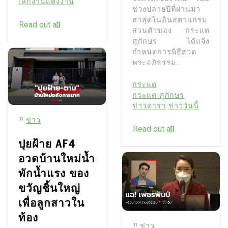
เลิกงานแต่งงาน
ช่วงปลายปีที่ผ่านมา
ล่าสุดในอินสตาแกรม
Read out all
ส่วนตัวของ กระแต
ศุภักษร ได้แจ้ง
กำหนดการพิธีสวด
พระอภิธรรม...
กระแต
กระแต ศุภักษร
ข่าวดารา
ข่าววันนี้
In
ข่าว
Read out all
ปุยฝ้าย AF4
อวดบ้านใหม่น้ำ
พักน้ำแรง ของ
ขวัญชิ้นใหญ่
เพื่อลูกสาวใน
ท้อง
In
ข่าว