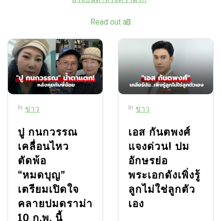
Read out all
In
In
ข่าว
ข่าว
ปู กนกวรรณ
เอส กันตพงศ์
เคลื่อนไหว
แจงด่วน! ปม
ตัดพ้อ
อักษรย่อ
“หมดบุญ”
พระเอกดังเพิ่งรู้
เตรียมเปิดใจ
ลูกไม่ใช่ลูกตัว
คลายปมดราม่า
เอง
10 ก.พ. นี้