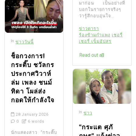
มาก่อน เป็นอย่างที่
บอกในรายการจริงๆ
ว่ารู้สึกอบอุ่นใจ...
ข่าวดารา
ร้องข้ามกำแพง
เชอรี่
In
เชอรี่ เข็มอัปสร
ข่าววันนี้
ช็อกวงการ!
Read out all
กระติ๊บ ชวัลกร
ประกาศวิวาห์
ล่ม เพลง ชนม์
ทิดา โผล่ส่ง
กอดให้กำลังใจ
In
ข่าว
28 January 2026
0
6 words
“กระแต ศุภั
นักแสดงสาว “กระติ๊บ