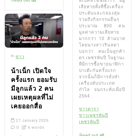
สเปคที่โฆษณาไว้ มีผู้
เสียหายทั้งที่ซื้อเครื่อง
ประดับและกล่องสุ่ม
รวมถึงกิจกรรมอื่นๆ
ประมาณ 800 คน
มูลค่าความเสียหาย
มากกว่า 10 ล้านบาท
โดยนางสาวรินลดา
บอกว่า ตนเป็นลูกค้า
In
ข่าว
ดร.เพชรพันปี ในฐานะ
ที่มีการซื้อขายนาฬิกา
น้าเน็ก เปิดใจ
ปาเต๊ะกันครั้งแรก
จากนั้นก็มีการสั่งทำ
ครั้งแรก ยอมรับ
เครื่องดับประเภท
มีลูกแล้ว 2 คน
กำไล จนกระทั่งเมื่อปี
เผยเหตุผลที่ไม่
2564...
เคยออกสื่อ
ข่าวดารา
ข่าวเพชรพันปี
27 January 2026
เพชรพันปี
0
6 words
Read out all