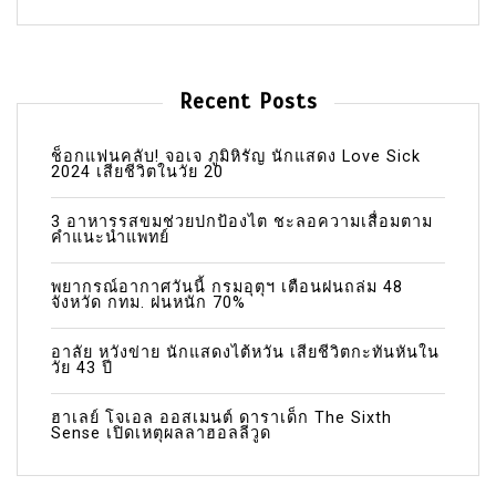
Recent Posts
ช็อกแฟนคลับ! จอเจ ภูมิหิรัญ นักแสดง Love Sick
2024 เสียชีวิตในวัย 20
3 อาหารรสขมช่วยปกป้องไต ชะลอความเสื่อมตาม
คำแนะนำแพทย์
พยากรณ์อากาศวันนี้ กรมอุตุฯ เตือนฝนถล่ม 48
จังหวัด กทม. ฝนหนัก 70%
อาลัย หวังข่าย นักแสดงไต้หวัน เสียชีวิตกะทันหันใน
วัย 43 ปี
ฮาเลย์ โจเอล ออสเมนต์ ดาราเด็ก The Sixth
Sense เปิดเหตุผลลาฮอลลีวูด