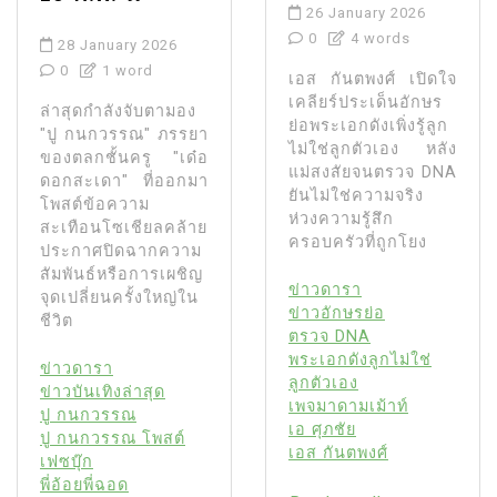
26 January 2026
0
4 words
28 January 2026
0
1 word
เอส กันตพงศ์ เปิดใจ
เคลียร์ประเด็นอักษร
ล่าสุดกำลังจับตามอง
ย่อพระเอกดังเพิ่งรู้ลูก
"ปู กนกวรรณ" ภรรยา
ไม่ใช่ลูกตัวเอง หลัง
ของตลกชั้นครู "เด๋อ
แม่สงสัยจนตรวจ DNA
ดอกสะเดา" ที่ออกมา
ยันไม่ใช่ความจริง
โพสต์ข้อความ
ห่วงความรู้สึก
สะเทือนโซเชียลคล้าย
ครอบครัวที่ถูกโยง
ประกาศปิดฉากความ
สัมพันธ์หรือการเผชิญ
ข่าวดารา
จุดเปลี่ยนครั้งใหญ่ใน
ข่าวอักษรย่อ
ชีวิต
ตรวจ DNA
พระเอกดังลูกไม่ใช่
ข่าวดารา
ลูกตัวเอง
ข่าวบันเทิงล่าสุด
เพจมาดามเม้าท์
ปู กนกวรรณ
เอ ศุภชัย
ปู กนกวรรณ โพสต์
เอส กันตพงศ์
เฟซบุ๊ก
พี่อ้อยพี่ฉอด