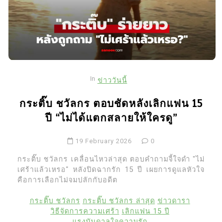
In
ข่าววันนี้
กระติ๊บ ชวัลกร ตอบชัดหลังเลิกแฟน 15
ปี “ไม่ได้แตกสลายให้ใครดู”
19 February 2026
0
กระติ๊บ ชวัลกร เคลื่อนไหวล่าสุด ตอบคำถามจี้ใจดำ "ไม่
เศร้าแล้วเหรอ" หลังปิดฉากรัก 15 ปี เผยการดูแลหัวใจ
คือการเลือกไม่จมปลักกับอดีต
กระติ๊บ ชวัลกร
กระติ๊บ ชวัลกร ล่าสุด
ข่าวดารา
วิธีจัดการความเศร้า
เลิกแฟน 15 ปี
แรงบันดาลใจความรัก