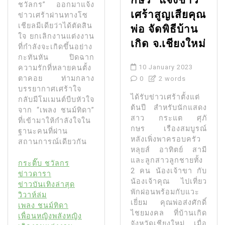
กษร” แจ้งข่าว
ชวัลกร” ออกมาแจ้ง
เศร้าสูญเสียคุณ
ข่าวเศร้าผ่านทางโซ
เชียลมีเดียว่าได้ตัดสิน
พ่อ จัดพิธีบ้าน
ใจ ยกเลิกงานแต่งงาน
เกิด จ.เชียงใหม่
ที่กำลังจะเกิดขึ้นอย่าง
กะทันหัน ปิดฉาก
10 January 2023
ความรักที่หลายคนตั้ง
ตาคอย ท่ามกลาง
0
2 words
บรรยากาศเศร้าใจ
ได้รับข่าวเศร้าตั้งแต่
กลับมีโมเมนต์บีบหัวใจ
ต้นปี สำหรับนักแสดง
จาก “เพลง ชนม์ทิดา”
สาว กระแต ศุภั
ที่เข้ามาให้กำลังใจใน
กษร เรืองสมบูรณ์
ฐานะคนที่ผ่าน
หลังเพิ่งพาครอบครัว
สถานการณ์เดียวกัน
หลุยส์ อาทิตย์ สามี
และลูกสาวลูกชายทั้ง
กระติ๊บ ชวัลกร
2 คน น้องเจ้าขา กับ
ข่าวดารา
น้องเจ้าคุณ ไปเที่ยว
ข่าวบันเทิงล่าสุด
พักผ่อนพร้อมกับแวะ
วิวาห์ล่ม
เยี่ยม คุณพ่อส่งศักดิ์
เพลง ชนม์ทิดา
ไชยมงคล ที่บ้านเกิด
เพื่อนหญิงพลังหญิง
จังหวัดเชียงใหม่ เมื่อ