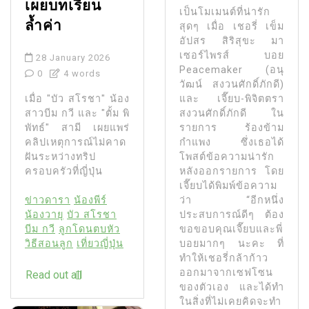
เผยบทเรียน
เป็นโมเมนต์ที่น่ารัก
ล้ำค่า
สุดๆ เมื่อ เชอรี่ เข็ม
อัปสร สิริสุขะ มา
เซอร์ไพรส์ บอย
28 January 2026
Peacemaker (อนุ
0
4 words
วัฒน์ สงวนศักดิ์ภักดี)
เมื่อ "บัว สโรชา" น้อง
และ เจี๊ยบ-พิจิตตรา
สาวบีม กวี และ "ตั้ม พิ
สงวนศักดิ์ภักดี ใน
พัทธ์" สามี เผยแพร่
รายการ ร้องข้าม
คลิปเหตุการณ์ไม่คาด
กำแพง ซึ่งเธอได้
ฝันระหว่างทริป
โพสต์ข้อความน่ารัก
ครอบครัวที่ญี่ปุ่น
หลังออกรายการ โดย
เจี๊ยบได้พิมพ์ข้อความ
ว่า “อีกหนึ่ง
ข่าวดารา
น้องพีร์
ประสบการณ์ดีๆ ต้อง
น้องวายุ
บัว สโรชา
ขอขอบคุณเจี๊ยบและพี่
บีม กวี
ลูกโดนตบหัว
บอยมากๆ นะคะ ที่
วิธีสอนลูก
เที่ยวญี่ปุ่น
ทำให้เชอรี่กล้าก้าว
ออกมาจากเซฟโซน
Read out all
ของตัวเอง และได้ทำ
ในสิ่งที่ไม่เคยคิดจะทำ