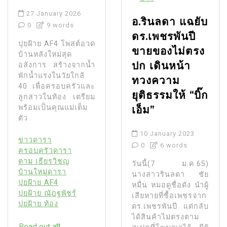
27 January 2026
อ.รินลดา แฉยับ
0
9 words
ดร.เพชรพันปี
ปุยฝ้าย AF4 โพสต์อวด
ขายของไม่ตรง
บ้านหลังใหม่สุด
ปก เดินหน้า
อลังการ สร้างจากน้ำ
พักน้ำแรงในวัยใกล้
ทวงความ
40 เพื่อครอบครัวและ
ยุติธรรมให้ “บิ๊ก
ลูกสาวในท้อง เตรียม
พร้อมเป็นคุณแม่เต็ม
เอ็ม”
ตัว
10 January 2023
ข่าวดารา
0
6 words
ครอบครัวดารา
ตาม เธียรวิชญ
วันนี้(7 ม.ค.65)
บ้านใหม่ดารา
นางสาวรินลดา ชัย
ปุยฝ้าย AF4
หมื่น หมอดูชื่อดัง นำผู้
ปุยฝ้าย ณัฎฐพัชร์
เสียหายที่ซื้อเพชรจาก
ปุยฝ้าย ท้อง
ดร.เพชรพันปี แต่กลับ
ได้สินค้าไม่ตรงตาม
Read out all