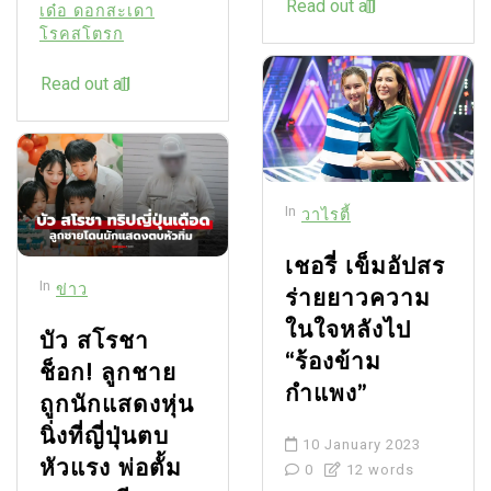
Read out all
เด๋อ ดอกสะเดา
โรคสโตรก
Read out all
In
วาไรตี้
เชอรี่ เข็มอัปสร
In
ข่าว
ร่ายยาวความ
ในใจหลังไป
บัว สโรชา
“ร้องข้าม
ช็อก! ลูกชาย
กำแพง”
ถูกนักแสดงหุ่น
นิ่งที่ญี่ปุ่นตบ
10 January 2023
หัวแรง พ่อตั้ม
0
12 words